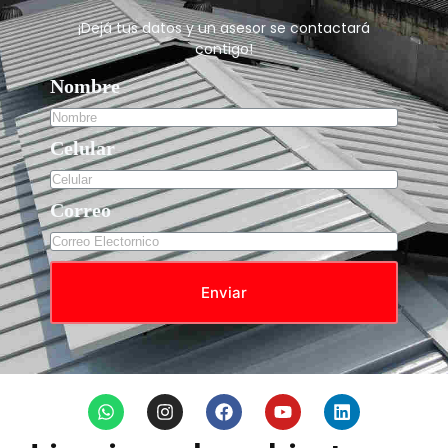
¡Dejá tus datos y un asesor se contactará
contigo!
Nombre
Celular
Correo
Enviar